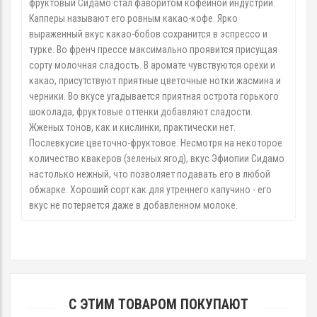
фруктовый Сидамо стал фаворитом кофейной индустрии.
Капперы называют его ровным какао-кофе. Ярко
выраженный вкус какао-бобов сохранится в эспрессо и
турке. Во френч прессе максимально проявится присущая
сорту молочная сладость. В аромате чувствуются орехи и
какао, присутствуют приятные цветочные нотки жасмина и
черники. Во вкусе угадывается приятная острота горького
шоколада, фруктовые оттенки добавляют сладости.
Жженых тонов, как и кислинки, практически нет.
Послевкусие цветочно-фруктовое. Несмотря на некоторое
количество квакеров (зеленых ягод), вкус Эфиопии Сидамо
настолько нежный, что позволяет подавать его в любой
обжарке. Хороший сорт как для утреннего капучино - его
вкус не потеряется даже в добавленном молоке.
С ЭТИМ ТОВАРОМ ПОКУПАЮТ