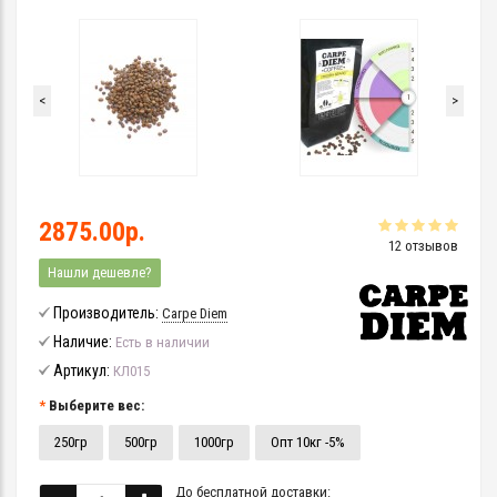
<
>
2875.00р.
12 отзывов
Нашли дешевле?
Производитель:
Carpe Diem
Наличие:
Есть в наличии
Артикул:
КЛ015
Выберите вес:
250гр
500гр
1000гр
Опт 10кг -5%
До бесплатной доставки: