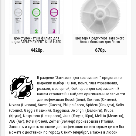
Трехступенчатый фильтр для
Шестерня редуктора заварного
воды БАРЬЕР EXPERT SLIM HARD
блока большая для Room
4420р.
670р.
В разделе "Запчасти для кофемашин" представлен
широкий выбор ТЭНов, помп, плат управления,
рожков, шестерней, бойлеров для кофемашин. В
нашем каталоге Вы найдете оригинальные запчасти
для кофемашин Bosch (Бош), Siemens (Сименс),
Nivona (Нивона), Saeco (Саеко), Philips Saeco, Spidem (Спидем), Solis
(Солис), Gaggia (Гаджия), Gaggenau, Delonghi (Делонги), Krups
(Крупс), Nespresso (Неспрессо), Jura (Джура, Юра), Melitta (Мелитта),
AEG (Аег), Rotel (Ротел), Zelmer (Зелмер) производства Италия.
Заказать и купить запчасти для кофемашин по выгодным ценам Вы
можете с доставкой по городу Санкт-Петербург, а также в любой