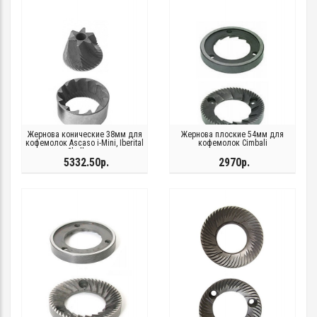
Жернова конические 38мм для
Жернова плоские 54мм для
кофемолок Ascaso i-Mini, Iberital
кофемолок Cimbali
Challenge
5332.50р.
2970р.