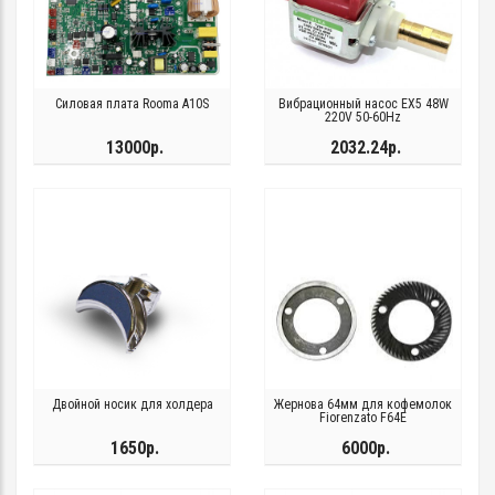
Силовая плата Rooma А10S
Вибрационный насос EX5 48W
220V 50-60Hz
13000р.
2032.24р.
Двойной носик для холдера
Жернова 64мм для кофемолок
Fiorenzato F64E
1650р.
6000р.