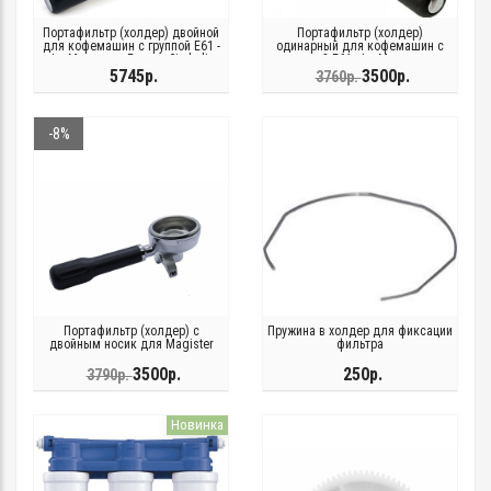
Портафильтр (холдер) двойной
Портафильтр (холдер)
для кофемашин с группой E61 -
одинарный для кофемашин с
La Marzocco, Faema, Cimbali,
группой E61 - La Marzocco,
Ottima, Rocket, Izzo, Royal, BFC,
Faema, Cimbali, Ottima, Rocket,
5745р.
3500р.
3760р.
Magister
Izzo, Royal, BFC, Magister
-8%
Портафильтр (холдер) с
Пружина в холдер для фиксации
двойным носик для Magister
фильтра
3500р.
250р.
3790р.
Новинка