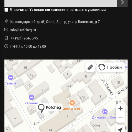
Я прочитал
Условия соглашения
и согласен с условиями
Краснодарский край, Сочи, Адлер, улица Взлетная, д.7
info@kofcheg.ru
+7 (921) 904-30-95
ПН-ПТ с 10:00 до 18:00