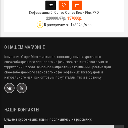
Кофемашина Dr.Coffee Coffee Break Plus PRO
220000.97р.
157000р.
%
В рассрочку от 14392р./мес
О НАШЕМ МАГАЗИНЕ
Компания Carpe Diem
– является поставщиком натурального
свежеобжаренного зернового кофе и свежего Китайского чая на
территории России.Основное направление компании - реализация
свежеобжаренного зернового кофе, кофейных аксессуаров и
натурального чая, как оптовым покупателям, так и в розницу.
НАШИ КОНТАКТЫ
Будьте в курсе наших акций, подпишитесь на рассылку: