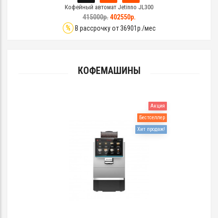
Кофейный автомат Jetinno JL300
415000р.
402550р.
%
В рассрочку от 36901р./мес
КОФЕМАШИНЫ
Акция
Бестселлер
Хит продаж!