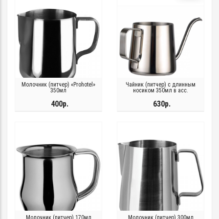
Молочник (питчер) «Prohotel»
Чайник (питчер) с длинным
350мл
носиком 350мл в асс.
400р.
630р.
Молочник (питчер) 170мл
Молочник (питчер) 300мл