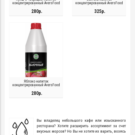
концентрированный AversFood
концентрированный AversFood
1кг
1кг
280р.
325р.
Яблоко напиток
концентрированный AversFood
1кг
280р.
Вы владелец небольшого кафе или изысканного
ресторана? Хотите расширить ассортимент за счет
вкусных морсов? Но Вы не хотите их варить, возясь