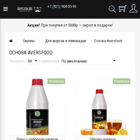
+7 (921) 904-30-95
Акция!
При покупке от 5000р — сироп в подарок!
Сиропы
Для морсов и лимонадов
Основа Aversfood
ОСНОВА AVERSFOOD
Показать:
Сортировка:
Новинка
Новинка
Пунш с чабрецом напиток
Сбитень напиток