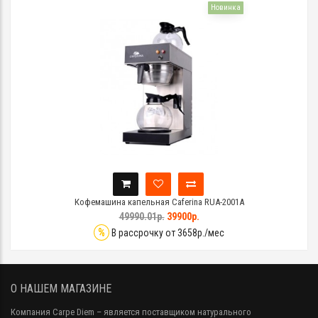
Новинка
Кофемашина капельная Caferina RUA-2001A
49990.01р.
39900р.
%
В рассрочку от 3658р./мес
О НАШЕМ МАГАЗИНЕ
Компания Carpe Diem
– является поставщиком натурального