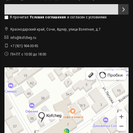
Я прочитал
Условия соглашения
и согласен с условиями
Краснодарский край, Сочи, Адлер, улица Взлетная, д.7
info@kofcheg.ru
+7 (921) 904-30-95
ПН-ПТ с 10:00 до 18:00