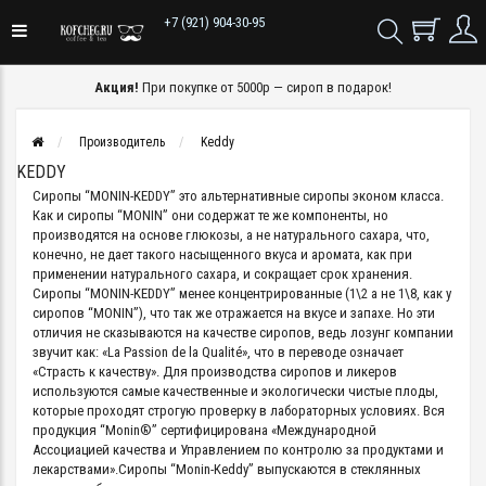
+7 (921) 904-30-95
Акция!
При покупке от 5000р — сироп в подарок!
Производитель
Keddy
KEDDY
Сиропы “MONIN-KEDDY” это альтернативные сиропы эконом класса.
Как и сиропы “MONIN” они содержат те же компоненты, но
производятся на основе глюкозы, а не натурального сахара, что,
конечно, не дает такого насыщенного вкуса и аромата, как при
применении натурального сахара, и сокращает срок хранения.
Сиропы “MONIN-KEDDY” менее концентрированные (1\2 а не 1\8, как у
сиропов “MONIN”), что так же отражается на вкусе и запахе. Но эти
отличия не сказываются на качестве сиропов, ведь лозунг компании
звучит как: «La Passion de la Qualité», что в переводе означает
«Страсть к качеству». Для производства сиропов и ликеров
используются самые качественные и экологически чистые плоды,
которые проходят строгую проверку в лабораторных условиях. Вся
продукция “Monin®” сертифицирована «Международной
Ассоциацией качества и Управлением по контролю за продуктами и
лекарствами».Сиропы “Monin-Keddy” выпускаются в стеклянных