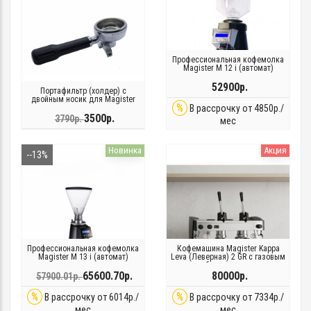
Профессиональная кофемолка
Magister M 12 i (автомат)
52900р.
Портафильтр (холдер) с
двойным носик для Magister
%
В рассрочку от 4850р./
3500р.
3790р.
мес
Новинка
Акция
--13%
Профессиональная кофемолка
Кофемашина Magister Kappa
Magister M 13 i (автомат)
Leva (Леверная) 2 GR с газовым
оборудованием
65600.70р.
80000р.
57900.01р.
%
%
В рассрочку от 6014р./
В рассрочку от 7334р./
мес
мес