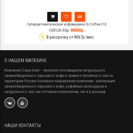
Суперавтоматическая кофемашина Dr.Coffee F10
130120.93р.
88000р.
%
В рассрочку от 8067р./мес
О НАШЕМ МАГАЗИНЕ
Компания Carpe Diem
– является поставщиком натурального
свежеобжаренного зернового кофе и свежего Китайского чая на
территории России.Основное направление компании - реализация
свежеобжаренного зернового кофе, кофейных аксессуаров и
натурального чая, как оптовым покупателям, так и в розницу.
НАШИ КОНТАКТЫ