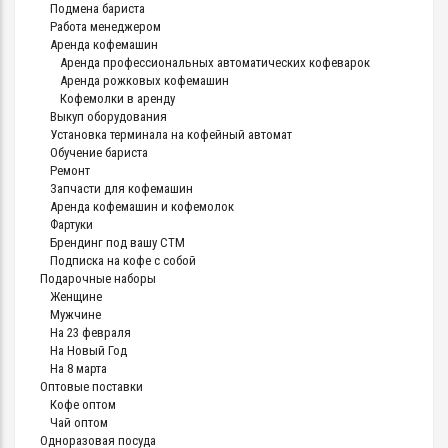
Подмена бариста
Работа менеджером
Аренда кофемашин
Аренда профессиональных автоматических кофеварок
Аренда рожковых кофемашин
Кофемолки в аренду
Выкуп оборудования
Установка терминала на кофейный автомат
Обучение бариста
Ремонт
Запчасти для кофемашин
Аренда кофемашин и кофемолок
Фартуки
Брендинг под вашу СТМ
Подписка на кофе с собой
Подарочные наборы
Женщине
Мужчине
На 23 февраля
На Новый Год
На 8 марта
Оптовые поставки
Кофе оптом
Чай оптом
Одноразовая посуда