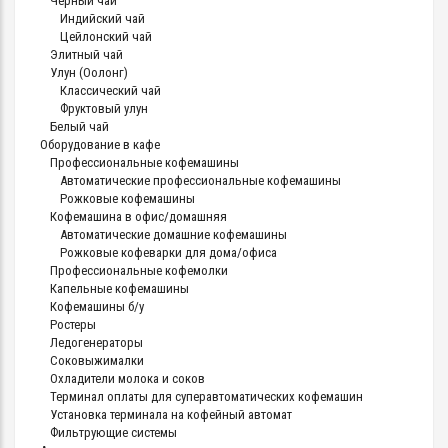
Черный чай
Индийский чай
Цейлонский чай
Элитный чай
Улун (Оолонг)
Классический чай
Фруктовый улун
Белый чай
Оборудование в кафе
Профессиональные кофемашины
Автоматические профессиональные кофемашины
Рожковые кофемашины
Кофемашина в офис/домашняя
Автоматические домашние кофемашины
Рожковые кофеварки для дома/офиса
Профессиональные кофемолки
Капельные кофемашины
Кофемашины б/у
Ростеры
Ледогенераторы
Соковыжималки
Охладители молока и соков
Терминал оплаты для суперавтоматических кофемашин
Установка терминала на кофейный автомат
Фильтрующие системы