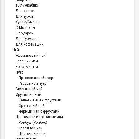
100% Арабика
Для офиса
Для турки
Купаж/Смесь
С Молоком
В подарок
Для гурманов
Для кофемашин
Чай
Жасминовый чай
Зеленый чай
Красный чай
Пуэр
Прессованный пуэр
Рассыпной пуэр
Связанный чай
Фруктовые чаи
Зеленый чай с фруктами
Фруктовый чай
Черный чай с фруктами
Цветочные и травяные чаи
Ройбуш (Ройбос)
Травяной чай
Цветочный чай