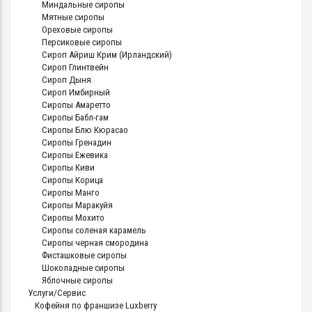
Миндальные сиропы
Мятные сиропы
Ореховые сиропы
Персиковые сиропы
Сироп Айриш Крим (Ирландский)
Сироп Глинтвейн
Сироп Дыня
Сироп Имбирный
Сиропы Амаретто
Сиропы Бабл-гам
Сиропы Блю Кюрасао
Сиропы Гренадин
Сиропы Ежевика
Сиропы Киви
Сиропы Корица
Сиропы Манго
Сиропы Маракуйя
Сиропы Мохито
Сиропы соленая карамель
Сиропы черная смородина
Фисташковые сиропы
Шоколадные сиропы
Яблочные сиропы
Услуги/Сервис
Кофейня по франшизе Luxberry