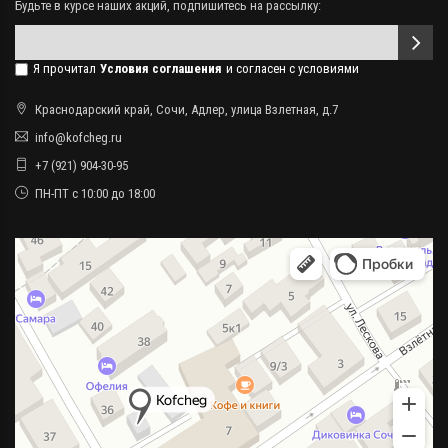
Будьте в курсе наших акций, подпишитесь на рассылку:
Я прочитал
Условия соглашения
и согласен с условиями
Краснодарский край, Сочи, Адлер, улица Взлетная, д.7
info@kofcheg.ru
+7 (921) 904-30-95
ПН-ПТ с 10:00 до 18:00