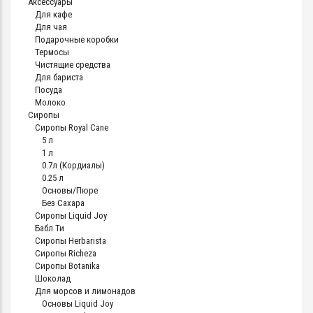
Аксессуары
Для кафе
Для чая
Подарочные коробки
Термосы
Чистящие средства
Для бариста
Посуда
Молоко
Сиропы
Сиропы Royal Cane
5 л
1 л
0.7л (Кордиалы)
0.25 л
Основы/Пюре
Без Сахара
Сиропы Liquid Joy
Бабл Ти
Сиропы Herbarista
Сиропы Richeza
Сиропы Botanika
Шоколад
Для морсов и лимонадов
Основы Liquid Joy