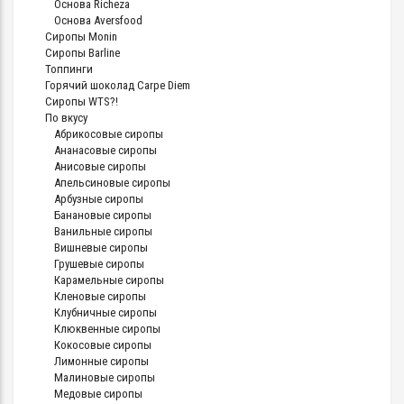
Основа Richeza
Основа Aversfood
Сиропы Monin
Сиропы Barline
Топпинги
Горячий шоколад Carpe Diem
Сиропы WTS?!
По вкусу
Абрикосовые сиропы
Ананасовые сиропы
Анисовые сиропы
Апельсиновые сиропы
Арбузные сиропы
Банановые сиропы
Ванильные сиропы
Вишневые сиропы
Грушевые сиропы
Карамельные сиропы
Кленовые сиропы
Клубничные сиропы
Клюквенные сиропы
Кокосовые сиропы
Лимонные сиропы
Малиновые сиропы
Медовые сиропы