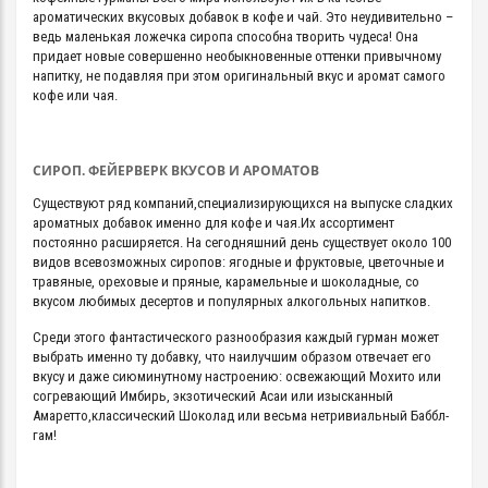
ароматических вкусовых добавок в кофе и чай. Это неудивительно –
ведь маленькая ложечка сиропа способна творить чудеса! Она
придает новые совершенно необыкновенные оттенки привычному
напитку, не подавляя при этом оригинальный вкус и аромат самого
кофе или чая.
СИРОП. ФЕЙЕРВЕРК ВКУСОВ И АРОМАТОВ
Существуют ряд компаний,специализирующихся на выпуске сладких
ароматных добавок именно для кофе и чая.Их ассортимент
постоянно расширяется. На сегодняшний день существует около 100
видов всевозможных сиропов: ягодные и фруктовые, цветочные и
травяные, ореховые и пряные, карамельные и шоколадные, со
вкусом любимых десертов и популярных алкогольных напитков.
Среди этого фантастического разнообразия каждый гурман может
выбрать именно ту добавку, что наилучшим образом отвечает его
вкусу и даже сиюминутному настроению: освежающий Мохито или
согревающий Имбирь, экзотический Асаи или изысканный
Амаретто,классический Шоколад или весьма нетривиальный Баббл-
гам!