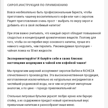
СИРОП.ИНСТРУКЦИЯ ПО ПРИМЕНЕНИЮ
Вовсе необязательно быть профессиональным бариста, чтобы
приготовить чашечку восхитительного кофе или чая с сиропом.
Рецепт приготовления очень прост – выбрать по вкусу сироп и
добавить его в свой любимый напиток!
При этом важно учитывать, что каждый сироп обладает повышенной
сладостью и концентрацией ароматических веществ. Поэтому для
того, чтобы он не перебил вкус основного напитка, лучше его
немного недолить, чем перелить. Рекомендуемая пропорция –
чайная ложка на 50 мл жидкости.
Экспериментируйте! И балуйте себя и своих близких
настоящими шедеврами в чайной или кофейной чашке!
Мы предлагаем широкий ассортимент сиропов Barline и RiCHEZA
отечественного производства. Эта высококачественная продукция,
изготовленная исключительно из натуральных ингредиентов и
чистейшей родниковой воды, ни в чем не уступает импортным
аналогам, а по цене – гораздо привлекательней их!
Стильные литровые бутылки украсят любую кухню или барную
стойку, а их содержимое придаст новый оригинальный вкус
привычным напиткам и разнообразит ваше меню.