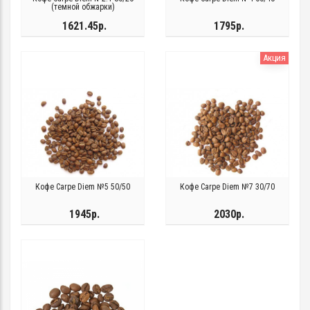
(темной обжарки)
1621.45р.
1795р.
Акция
Кофе Carpe Diem №5 50/50
Кофе Carpe Diem №7 30/70
1945р.
2030р.