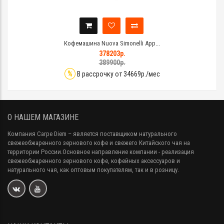
Кофемашина Nuova Simonelli App...
378203р.
389900р.
%
В рассрочку от 34669р./мес
О НАШЕМ МАГАЗИНЕ
Компания Carpe Diem
– является поставщиком натурального
свежеобжаренного зернового кофе и свежего Китайского чая на
территории России.Основное направление компании - реализация
свежеобжаренного зернового кофе, кофейных аксессуаров и
натурального чая, как оптовым покупателям, так и в розницу.